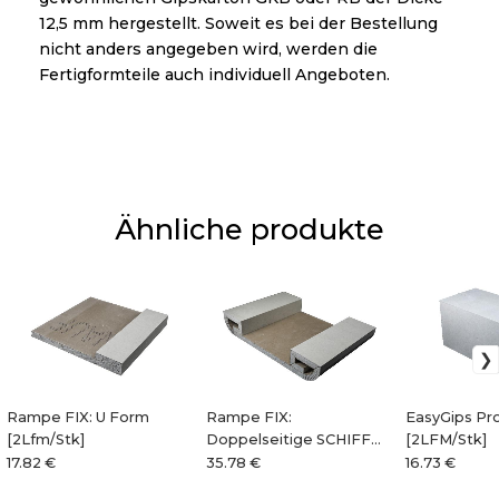
12,5 mm hergestellt. Soweit es bei der Bestellung
nicht anders angegeben wird, werden die
Fertigformteile auch individuell Angeboten.
Ähnliche produkte
Rampe FIX: U Form
Rampe FIX:
EasyGips Pro
[2Lfm/Stk]
Doppelseitige SCHIFF
[2LFM/Stk]
Form [2Lfm/Stk]
17.82 €
35.78 €
16.73 €