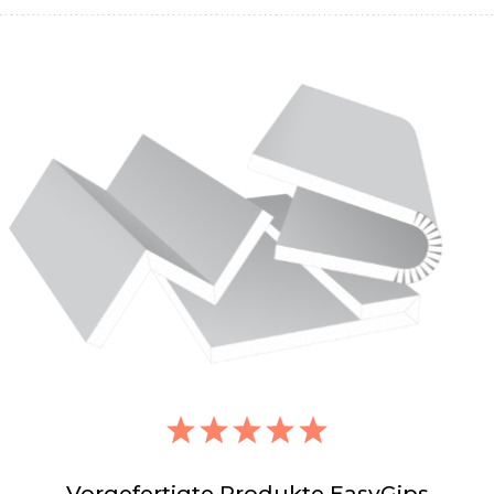
Vorgefertigte Produkte EasyGips