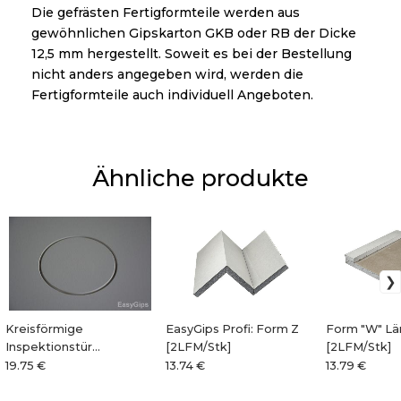
Die gefrästen Fertigformteile werden aus
gewöhnlichen Gipskarton GKB oder RB der Dicke
12,5 mm hergestellt. Soweit es bei der Bestellung
nicht anders angegeben wird, werden die
Fertigformteile auch individuell Angeboten.
Ähnliche produkte
Kreisförmige
EasyGips Profi: Form Z
Form "W" L
Inspektionstür
[2LFM/Stk]
[2LFM/Stk]
Durchmesser [200-
19.75 €
13.74 €
13.79 €
600mm]