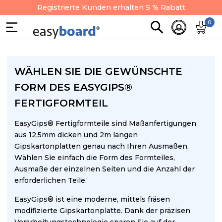
Registrierte Kunden erhalten 5 % Rabatt
0
WÄHLEN SIE DIE GEWÜNSCHTE
FORM DES EASYGIPS®
FERTIGFORMTEIL
EasyGips® Fertigformteile sind
Maßanfertigungen
aus 12,5mm dicken und 2m langen
Gipskartonplatten genau nach Ihren Ausmaßen.
W
ählen Sie einfach die Form des
Formteiles
,
Ausmaße
der einzelnen Seiten und die Anzahl der
erforderlichen Teile.
EasyGips®
ist eine moderne, mittels f
räsen
modifizierte
Gipskartonplatte.
Dank der präzisen