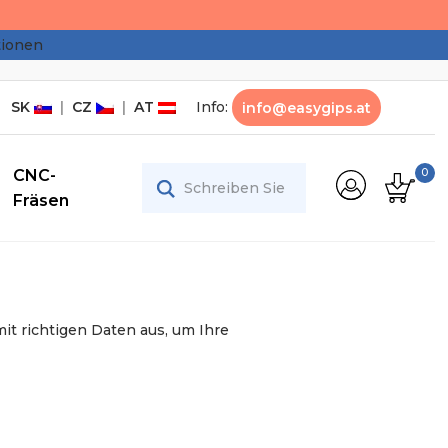
tionen
SK
|
CZ
|
AT
Info:
info@easygips.at
CNC-
0
Fräsen
mit richtigen Daten aus, um Ihre