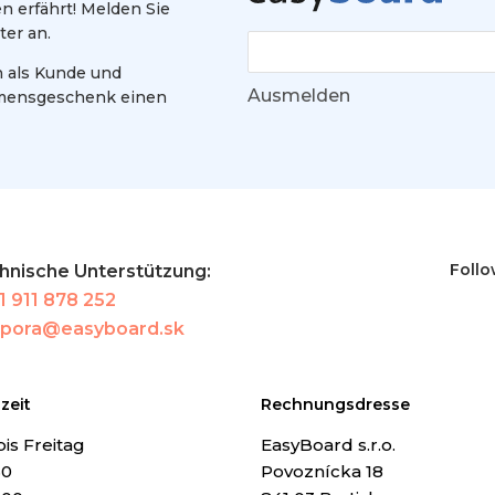
 erfährt! Melden Sie
ter an.
h als Kunde und
Ausmelden
mmensgeschenk einen
Follo
hnische Unterstützung:
1 911 878 252
pora@easyboard.sk
zeit
Rechnungsdresse
is Freitag
EasyBoard s.r.o.
30
Povoznícka 18