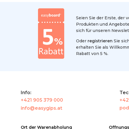
Seien Sie der Erste, der
Produkten und Angeboten
sich für unseren Newslet
Oder
registrieren
Sie sic
erhalten Sie als Willko
Rabatt von 5 %.
Info:
Tec
+421 905 379 000
+42
pod
info@easygips.at
Ort der Warenabholung
Offnungs