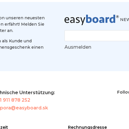
 von unseren neuesten
NEW
 erfährt! Melden Sie
ter an.
h als Kunde und
Ausmelden
mmensgeschenk einen
Follo
hnische Unterstützung:
1 911 878 252
pora@easyboard.sk
zeit
Rechnungsdresse