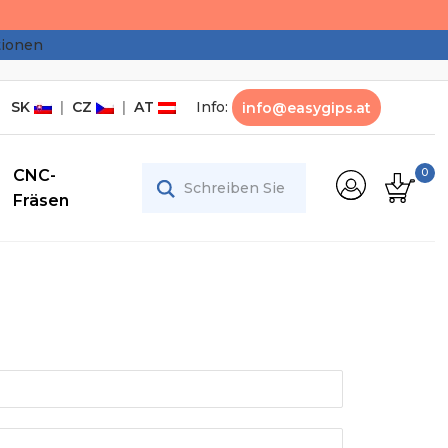
tionen
SK
|
CZ
|
AT
Info:
info@easygips.at
CNC-
0
Fräsen