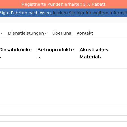
Registrierte Kunden erhalten 5 % Rabatt
igte Fahrten nach Wien,
klicken Sie hier für weitere Informa
Dienstleistungen
Über uns
Kontakt
Gipsabdrücke
Betonprodukte
Akustisches
Material