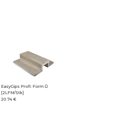
EasyGips Profi: Form Ω
[2LFM/Stk]
20.74 €