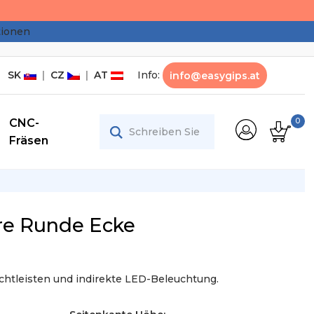
tionen
SK
|
CZ
|
AT
Info:
info@easygips.at
CNC-
0
Fräsen
re Runde Ecke
Lichtleisten und indirekte LED-Beleuchtung.