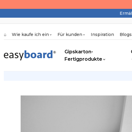
Ermäß
⌂
Wie kaufe ich ein
Für kunden
Inspiration
Blogs
Gipskarton-
Fertigprodukte