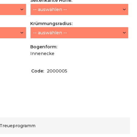
Seitenkante Höhe
:
Krümmungsradius
:
Bogenform
:
Innenecke
Code:
2000005
 Treueprogramm