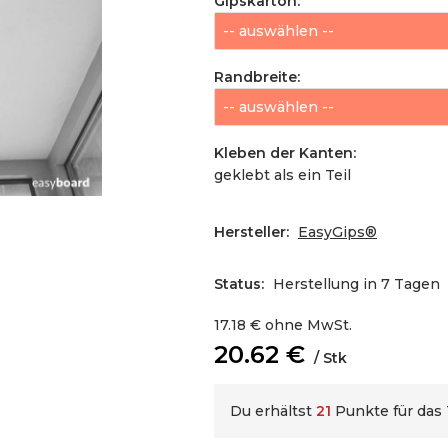
Gipskarton
:
Randbreite
:
Kleben der Kanten
:
geklebt als ein Teil
Hersteller:
EasyGips®
Status:
Herstellung in 7 Tagen
17.18
€
ohne MwSt.
20.62
€
Stk
Du erhältst
21
Punkte für das