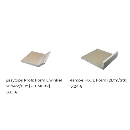
EasyGips Profi: Form L winkel
Rampe FIX: L Form [2Lfm/Stk]
30°/45°/60° [2LFM/Stk]
13.24 €
13.61 €