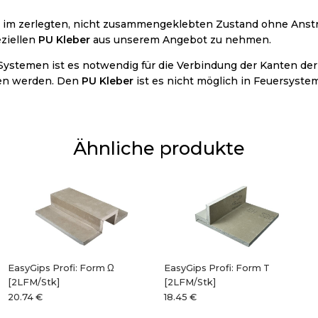
 im zerlegten, nicht zusammengeklebten Zustand ohne Anstri
ziellen
PU Kleber
aus unserem Angebot zu nehmen.
Systemen ist es notwendig für die Verbindung der Kanten de
en werden. Den
PU Kleber
ist es nicht möglich in Feuersyst
Ähnliche produkte
EasyGips Profi: Form Ω
EasyGips Profi: Form T
[2LFM/Stk]
[2LFM/Stk]
20.74 €
18.45 €