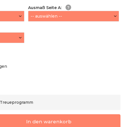
Ausmaß Seite A
:
agen
s Treueprogramm