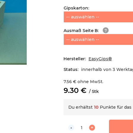
Gipskarton
:
Ausmaß Seite B
:
Hersteller:
EasyGips®
Status:
innerhalb von 3 Werkt
7.56
€
ohne MwSt.
9.30
€
Stk
Du erhältst
10
Punkte für da