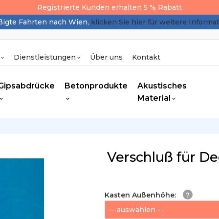
Registrierte Kunden erhalten 5 % Rabatt
igte Fahrten nach Wien,
klicken Sie hier für weitere Informa
Dienstleistungen
Über uns
Kontakt
Gipsabdrücke
Betonprodukte
Akustisches
Material
Verschluß für De
Kasten Außenhöhe
: