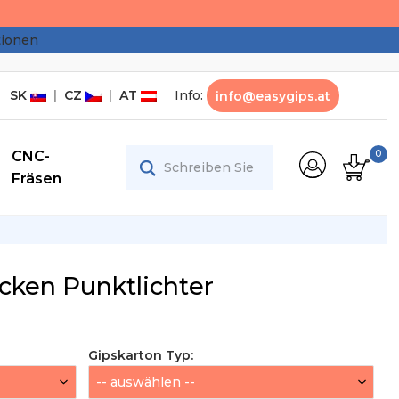
tionen
SK
|
CZ
|
AT
Info:
info@easygips.at
CNC-
0
Fräsen
cken Punktlichter
Gipskarton Typ
: