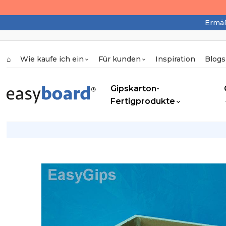
Ermäß
⌂
Wie kaufe ich ein
Für kunden
Inspiration
Blogs
Gipskarton-
Fertigprodukte