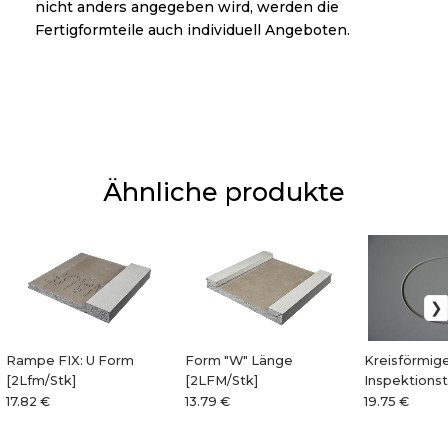
nicht anders angegeben wird, werden die
Fertigformteile auch individuell Angeboten.
Ähnliche produkte
Rampe FIX: U Form
Form "W" Länge
Kreisförmig
[2Lfm/Stk]
[2LFM/Stk]
Inspektionst
Durchmesser
17.82 €
13.79 €
19.75 €
600mm]