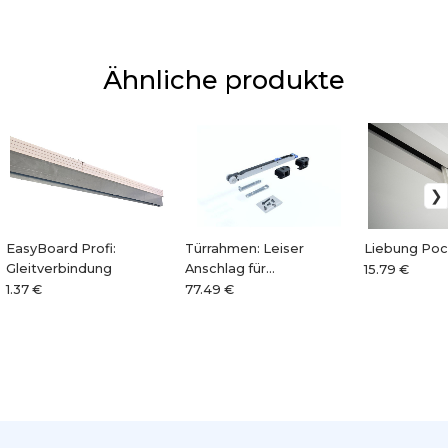
Ähnliche produkte
EasyBoard Profi:
Türrahmen: Leiser
Liebung Poc
Gleitverbindung
Anschlag für
15.79 €
Schiebetüren
1.37 €
77.49 €