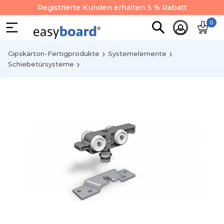
Registrierte Kunden erhalten 5 % Rabatt
0
Gipskarton-Fertigprodukte
Systemelemente
Schiebetürsysteme