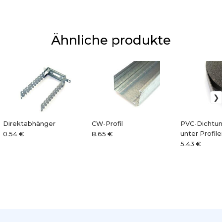
Ähnliche produkte
Direktabhänger
CW-Profil
PVC-Dichtun
unter Profil
0.54 €
8.65 €
5.43 €