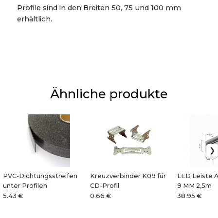
Profile sind in den Breiten 50, 75 und 100 mm
erhältlich.
Ähnliche produkte
PVC-Dichtungsstreifen
Kreuzverbinder K09 für
LED Leiste A
unter Profilen
CD-Profil
9 MM 2,5m
5.43 €
0.66 €
38.95 €