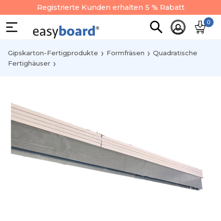
Registrierte Kunden erhalten 5 % Rabatt
0
Gipskarton-Fertigprodukte
Formfräsen
Quadratische
Fertighäuser