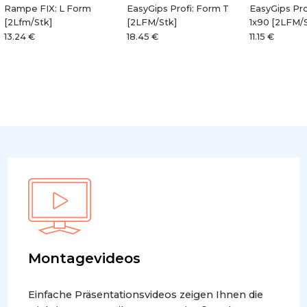
Rampe FIX: L Form
EasyGips Profi: Form T
EasyGips Pro
[2Lfm/Stk]
[2LFM/Stk]
1x90 [2LFM/
13.24 €
18.45 €
11.15 €
Montagevideos
Einfache Präsentationsvideos zeigen Ihnen die