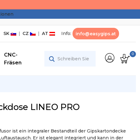
tionen
SK
|
CZ
|
AT
Info:
info@easygips.at
CNC-
0
Fräsen
ckdose LINEO PRO
r ist ein integraler Bestandteil der Gipskartondecke
ftaustausch. Er ist elegant integriert und kann in der