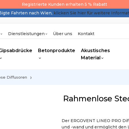
Registrierte Kunden erhalten 5 % Rabatt
igte Fahrten nach Wien,
klicken Sie hier für weitere Informa
Dienstleistungen
Über uns
Kontakt
Gipsabdrücke
Betonprodukte
Akustisches
Material
se Diffusoren
Rahmenlose Ste
Der ERGOVENT LINEO PRO Diffuso
und -wand und ermöglicht den Lu