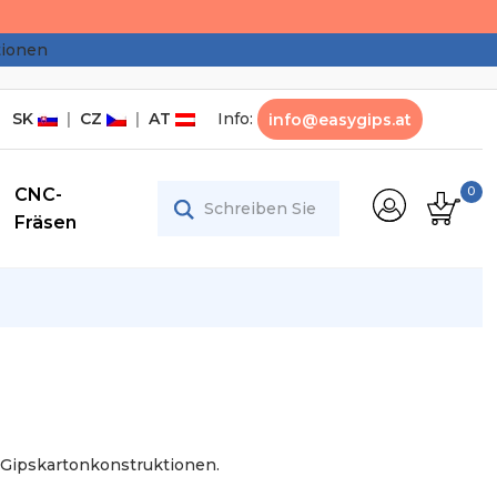
tionen
SK
|
CZ
|
AT
Info:
info@easygips.at
CNC-
0
Fräsen
 Gipskartonkonstruktionen.