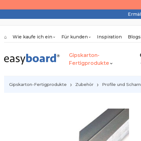
Ermäß
⌂
Wie kaufe ich ein
Für kunden
Inspiration
Blogs
Gipskarton-
Fertigprodukte
Gipskarton-Fertigprodukte
Zubehör
Profile und Scharn