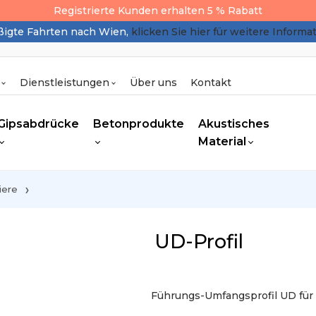
Registrierte Kunden erhalten 5 % Rabatt
igte Fahrten nach Wien,
klicken Sie hier für weitere Informa
Dienstleistungen
Über uns
Kontakt
Gipsabdrücke
Betonprodukte
Akustisches
Material
iere
UD-Profil
Führungs-Umfangsprofil UD für