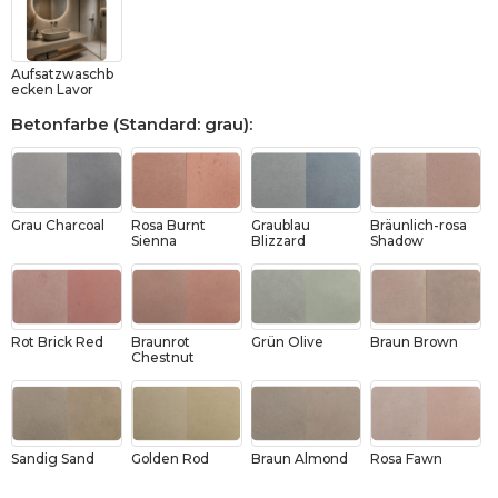
Aufsatzwaschb
ecken Lavor
Betonfarbe (Standard: grau)
:
Grau Charcoal
Rosa Burnt
Graublau
Bräunlich-rosa
Sienna
Blizzard
Shadow
Rot Brick Red
Braunrot
Grün Olive
Braun Brown
Chestnut
Sandig Sand
Golden Rod
Braun Almond
Rosa Fawn