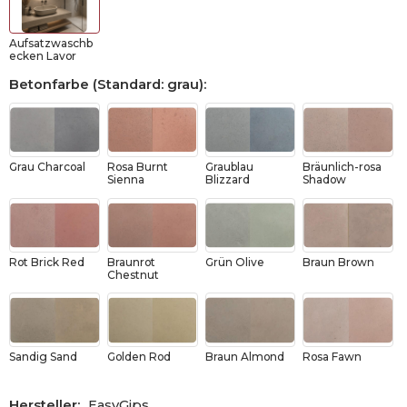
Aufsatzwaschb
ecken Lavor
Betonfarbe (Standard: grau)
:
Grau Charcoal
Rosa Burnt
Graublau
Bräunlich-rosa
Sienna
Blizzard
Shadow
Rot Brick Red
Braunrot
Grün Olive
Braun Brown
Chestnut
Sandig Sand
Golden Rod
Braun Almond
Rosa Fawn
Hersteller:
EasyGips